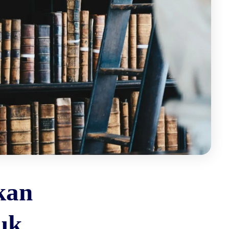
kan
uk